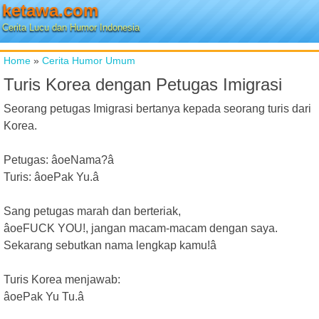
ketawa.com
Cerita Lucu dan Humor Indonesia
Home
»
Cerita Humor Umum
Turis Korea dengan Petugas Imigrasi
Seorang petugas Imigrasi bertanya kepada seorang turis dari
Korea.
Petugas: âoeNama?â
Turis: âoePak Yu.â
Sang petugas marah dan berteriak,
âoeFUCK YOU!, jangan macam-macam dengan saya.
Sekarang sebutkan nama lengkap kamu!â
Turis Korea menjawab:
âoePak Yu Tu.â