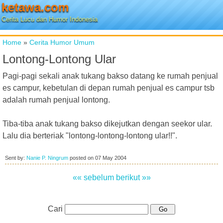
ketawa.com
Cerita Lucu dan Humor Indonesia
Home
»
Cerita Humor Umum
Lontong-Lontong Ular
Pagi-pagi sekali anak tukang bakso datang ke rumah penjual
es campur, kebetulan di depan rumah penjual es campur tsb
adalah rumah penjual lontong.
Tiba-tiba anak tukang bakso dikejutkan dengan seekor ular.
Lalu dia berteriak "lontong-lontong-lontong ular!!".
Sent by:
Nanie P. Ningrum
posted on
07 May 2004
«« sebelum
berikut »»
Cari