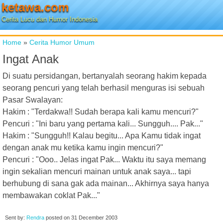
ketawa.com
Cerita Lucu dan Humor Indonesia
Home
»
Cerita Humor Umum
Ingat Anak
Di suatu persidangan, bertanyalah seorang hakim kepada
seorang pencuri yang telah berhasil menguras isi sebuah
Pasar Swalayan:
Hakim : "Terdakwa!! Sudah berapa kali kamu mencuri?"
Pencuri : "Ini baru yang pertama kali... Sungguh.... Pak..."
Hakim : "Sungguh!! Kalau begitu... Apa Kamu tidak ingat
dengan anak mu ketika kamu ingin mencuri?"
Pencuri : "Ooo.. Jelas ingat Pak... Waktu itu saya memang
ingin sekalian mencuri mainan untuk anak saya... tapi
berhubung di sana gak ada mainan... Akhirnya saya hanya
membawakan coklat Pak..."
Sent by:
Rendra
posted on
31 December 2003