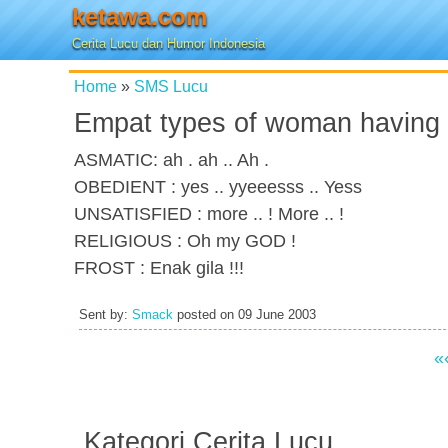
ketawa.com
Cerita Lucu dan Humor Indonesia
Home
»
SMS Lucu
Empat types of woman having
ASMATIC: ah . ah .. Ah .
OBEDIENT : yes .. yyeeesss .. Yess
UNSATISFIED : more .. ! More .. !
RELIGIOUS : Oh my GOD !
FROST : Enak gila !!!
Sent by:
Smack
posted on
09 June 2003
«
Kategori Cerita Lucu