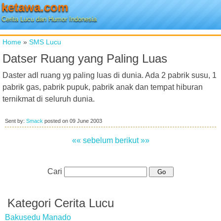
ketawa.com
Cerita Lucu dan Humor Indonesia
Home
»
SMS Lucu
Datser Ruang yang Paling Luas
Daster adl ruang yg paling luas di dunia. Ada 2 pabrik susu, 1
pabrik gas, pabrik pupuk, pabrik anak dan tempat hiburan
ternikmat di seluruh dunia.
Sent by:
Smack
posted on
09 June 2003
«« sebelum
berikut »»
Cari
Kategori Cerita Lucu
Bakusedu Manado