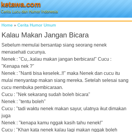
ketawa.com
Cerita Lucu dan Humor Indonesia
Home
»
Cerita Humor Umum
Kalau Makan Jangan Bicara
Sebelum memulai bersantap siang seorang nenek
menasehati cucunya.
Nenek : "Cu,..kalau makan jangan berbicara!" Cucu :
"Kenapa nek ?"
Nenek : "Nanti bisa keselek..!!" maka Nenek dan cucu itu
mulai menyantap makan siang mereka. Setelah selesai sang
cucu membuka pembicaraan.
Cucu : "Nek sekarang sudah boleh bicara"
Nenek : "tentu boleh"
Cucu : "tadi waktu nenek makan sayur, ulatnya ikut dimakan
juga
Nenek : "kenapa kamu nggak kasih tahu nenek!"
Cucu : "Khan kata nenek kalau lagi makan nggak boleh