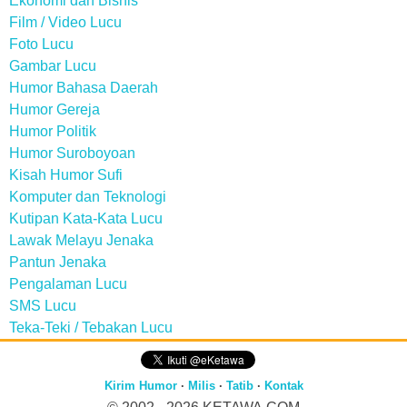
Ekonomi dan Bisnis
Film / Video Lucu
Foto Lucu
Gambar Lucu
Humor Bahasa Daerah
Humor Gereja
Humor Politik
Humor Suroboyoan
Kisah Humor Sufi
Komputer dan Teknologi
Kutipan Kata-Kata Lucu
Lawak Melayu Jenaka
Pantun Jenaka
Pengalaman Lucu
SMS Lucu
Teka-Teki / Tebakan Lucu
Kirim Humor
·
Milis
·
Tatib
·
Kontak