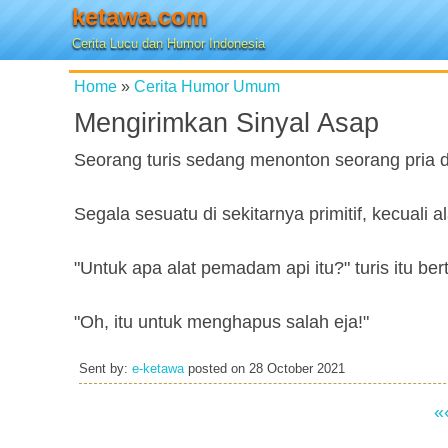
ketawa.com
Cerita Lucu dan Humor Indonesia
Home
»
Cerita Humor Umum
Mengirimkan Sinyal Asap
Seorang turis sedang menonton seorang pria d
Segala sesuatu di sekitarnya primitif, kecuali
"Untuk apa alat pemadam api itu?" turis itu ber
"Oh, itu untuk menghapus salah eja!"
Sent by:
e-ketawa
posted on
28 October 2021
«