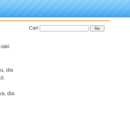
Cari
laki
u, dia
il.
a, dia