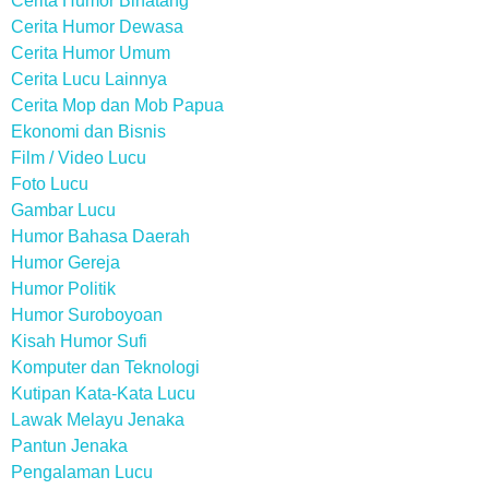
Cerita Humor Binatang
Cerita Humor Dewasa
Cerita Humor Umum
Cerita Lucu Lainnya
Cerita Mop dan Mob Papua
Ekonomi dan Bisnis
Film / Video Lucu
Foto Lucu
Gambar Lucu
Humor Bahasa Daerah
Humor Gereja
Humor Politik
Humor Suroboyoan
Kisah Humor Sufi
Komputer dan Teknologi
Kutipan Kata-Kata Lucu
Lawak Melayu Jenaka
Pantun Jenaka
Pengalaman Lucu