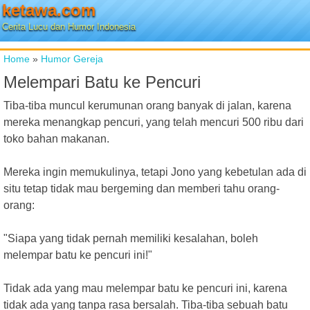
ketawa.com
Cerita Lucu dan Humor Indonesia
Home
»
Humor Gereja
Melempari Batu ke Pencuri
Tiba-tiba muncul kerumunan orang banyak di jalan, karena
mereka menangkap pencuri, yang telah mencuri 500 ribu dari
toko bahan makanan.
Mereka ingin memukulinya, tetapi Jono yang kebetulan ada di
situ tetap tidak mau bergeming dan memberi tahu orang-
orang:
"Siapa yang tidak pernah memiliki kesalahan, boleh
melempar batu ke pencuri ini!"
Tidak ada yang mau melempar batu ke pencuri ini, karena
tidak ada yang tanpa rasa bersalah. Tiba-tiba sebuah batu