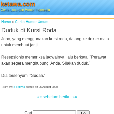
ketawa.com
Cerita Lucu dan Humor Indonesia
Home
»
Cerita Humor Umum
Duduk di Kursi Roda
Jono, yang menggunakan kursi roda, datang ke dokter mata
untuk membuat janji.
Resepsionis memeriksa jadwalnya, lalu berkata, "Perawat
akan segera menghubungi Anda. Silakan duduk."
Dia tersenyum. "Sudah."
Sent by:
e-ketawa
posted on
05 August 2020
«« sebelum
berikut »»
Cari