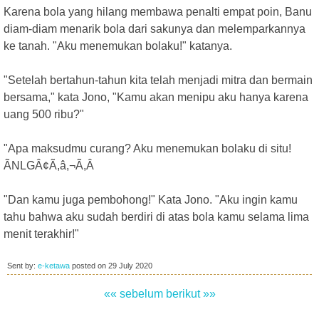
Karena bola yang hilang membawa penalti empat poin, Banu
diam-diam menarik bola dari sakunya dan melemparkannya
ke tanah. "Aku menemukan bolaku!" katanya.
"Setelah bertahun-tahun kita telah menjadi mitra dan bermain
bersama," kata Jono, "Kamu akan menipu aku hanya karena
uang 500 ribu?"
"Apa maksudmu curang? Aku menemukan bolaku di situ!
ÃNLGÂ¢Ã,â,¬Ã,Â
"Dan kamu juga pembohong!" Kata Jono. "Aku ingin kamu
tahu bahwa aku sudah berdiri di atas bola kamu selama lima
menit terakhir!"
Sent by:
e-ketawa
posted on
29 July 2020
«« sebelum
berikut »»