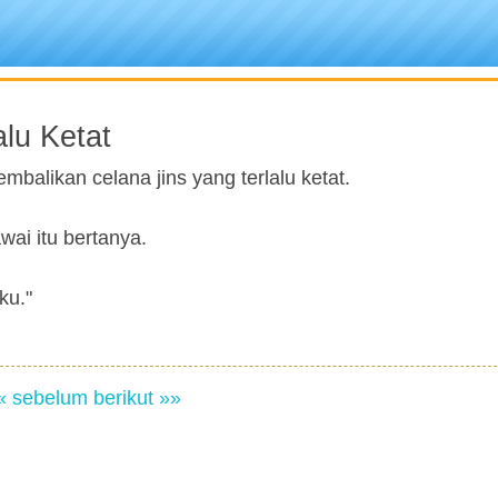
lu Ketat
balikan celana jins yang terlalu ketat.
wai itu bertanya.
ku."
« sebelum
berikut »»