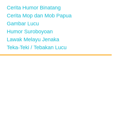
Cerita Humor Binatang
Cerita Mop dan Mob Papua
Gambar Lucu
Humor Suroboyoan
Lawak Melayu Jenaka
Teka-Teki / Tebakan Lucu