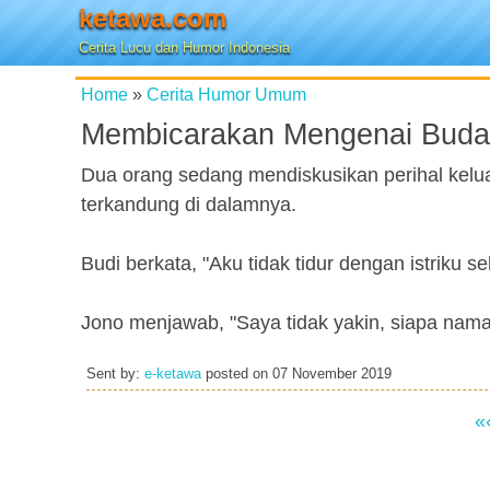
ketawa.com
Cerita Lucu dan Humor Indonesia
Home
»
Cerita Humor Umum
Membicarakan Mengenai Buda
Dua orang sedang mendiskusikan perihal keluarg
terkandung di dalamnya.
Budi berkata, "Aku tidak tidur dengan istriku
Jono menjawab, "Saya tidak yakin, siapa nama
Sent by:
e-ketawa
posted on
07 November 2019
«