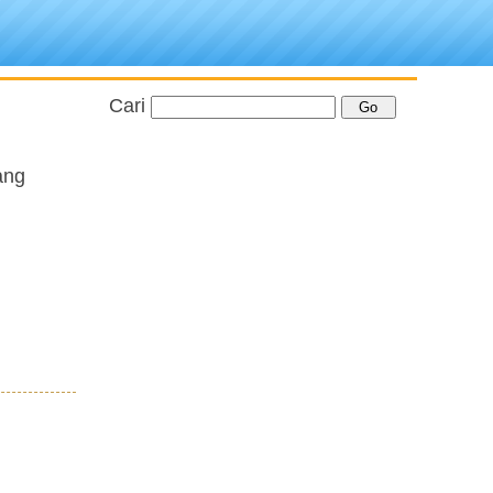
Cari
ang