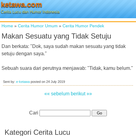
ketawa.com
Cerita Lucu dan Humor Indonesia
Home
»
Cerita Humor Umum
»
Cerita Humor Pendek
Makan Sesuatu yang Tidak Setuju
Dan berkata: "Dok, saya sudah makan sesuatu yang tidak
setuju dengan saya."
Sebuah suara dari perutnya menjawab: "Tidak, kamu belum."
Sent by:
e-ketawa
posted on
24 July 2019
«« sebelum
berikut »»
Cari
Kategori Cerita Lucu