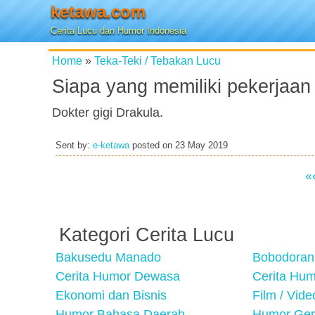
ketawa.com
Cerita Lucu dan Humor Indonesia
Home
»
Teka-Teki / Tebakan Lucu
Siapa yang memiliki pekerjaan
Dokter gigi Drakula.
Sent by:
e-ketawa
posted on
23 May 2019
«
Kategori Cerita Lucu
Bakusedu Manado
Bobodoran
Cerita Humor Dewasa
Cerita Hu
Ekonomi dan Bisnis
Film / Vid
Humor Bahasa Daerah
Humor Ger