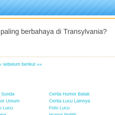
 paling berbahaya di Transylvania?
« sebelum
berikut »»
 Sunda
Cerita Humor Batak
mor Umum
Cerita Lucu Lainnya
eo Lucu
Foto Lucu
eja
Humor Politik