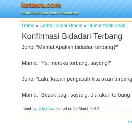
ketawa.com
Cerita Lucu dan Humor Indonesia
Home
»
Cerita Humor Umum
»
Humor Anak-anak
Konfirmasi Bidadari Terbang
Jono: "Mama! Apakah bidadari terbang?"
Mama: "Ya, mereka terbang, sayang!"
Jono: "Lalu, kapan pengasuh kita akan terban
Mama: "Besok pagi, sayang, dia akan terbang se
Sent by:
e-ketawa
posted on
22 March 2019
«