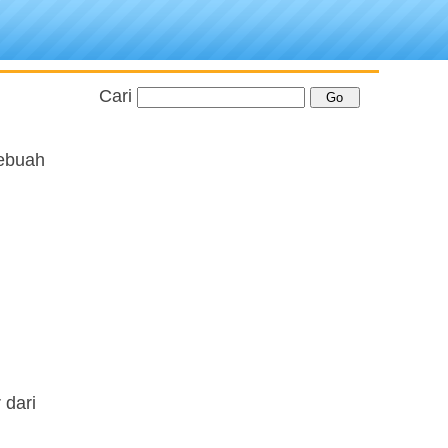
Cari
sebuah
 dari