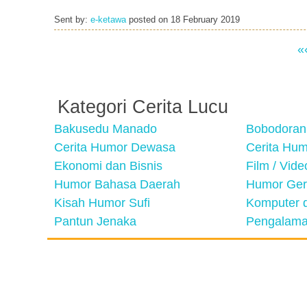
Sent by:
e-ketawa
posted on
18 February 2019
«
Kategori Cerita Lucu
Bakusedu Manado
Bobodoran
Cerita Humor Dewasa
Cerita Hu
Ekonomi dan Bisnis
Film / Vid
Humor Bahasa Daerah
Humor Ger
Kisah Humor Sufi
Komputer d
Pantun Jenaka
Pengalama