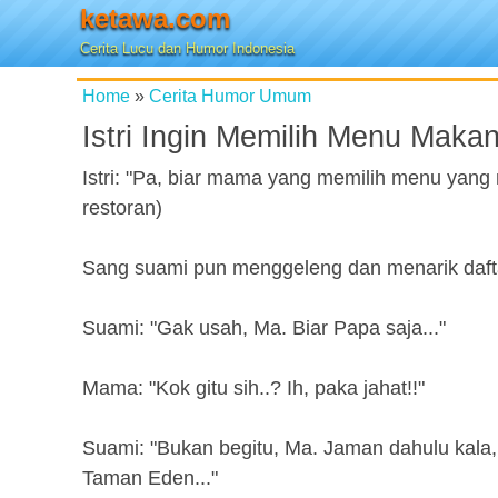
ketawa.com
Cerita Lucu dan Humor Indonesia
Home
»
Cerita Humor Umum
Istri Ingin Memilih Menu Maka
Istri: "Pa, biar mama yang memilih menu yan
restoran)
Sang suami pun menggeleng dan menarik daftar
Suami: "Gak usah, Ma. Biar Papa saja..."
Mama: "Kok gitu sih..? Ih, paka jahat!!"
Suami: "Bukan begitu, Ma. Jaman dahulu kala, ad
Taman Eden..."