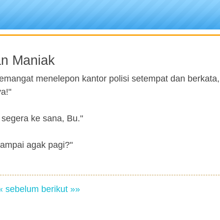
an Maniak
mangat menelepon kantor polisi setempat dan berkata,
a!"
 segera ke sana, Bu."
sampai agak pagi?"
« sebelum
berikut »»