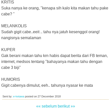
KRITIS
Suka nanya ke orang, "kenapa sih kalo kita makan tahu pake
cabe? "
MELANKOLIS
Sudah gigit cabe..eeit .. tahu nya jatuh kesenggol orang!
nangisnya semalaman
KUPER
Gak berani makan tahu krn habis dapat berita dari FB teman,
internet, medsos tentang "bahayanya makan tahu dengan
cabe 3 biji"
HUMORIS
Gigit cabenya dimulut, eeh.. tahunya nyasar ke mata
Sent by:
e-ketawa
posted on
27 December 2018
«« sebelum
berikut »»