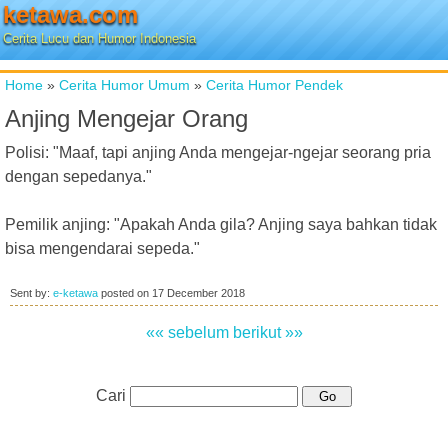
ketawa.com
Cerita Lucu dan Humor Indonesia
Home
»
Cerita Humor Umum
»
Cerita Humor Pendek
Anjing Mengejar Orang
Polisi: "Maaf, tapi anjing Anda mengejar-ngejar seorang pria
dengan sepedanya."
Pemilik anjing: "Apakah Anda gila? Anjing saya bahkan tidak
bisa mengendarai sepeda."
Sent by:
e-ketawa
posted on
17 December 2018
«« sebelum
berikut »»
Cari