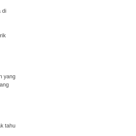
 di
rik
ah yang
yang
ak tahu