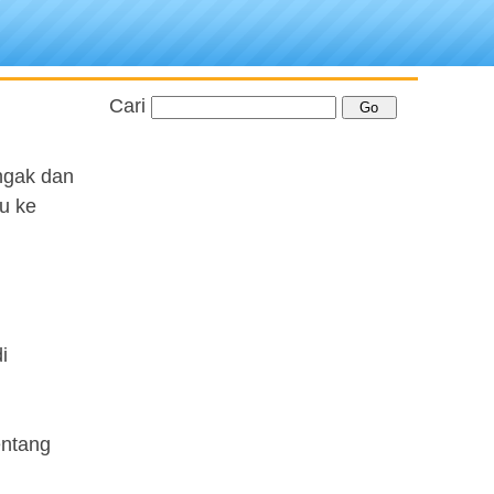
Cari
ngak dan
u ke
i
entang