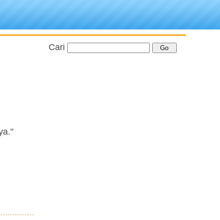
Cari
ya."