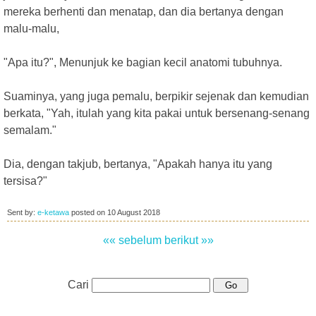
mereka berhenti dan menatap, dan dia bertanya dengan
malu-malu,
"Apa itu?", Menunjuk ke bagian kecil anatomi tubuhnya.
Suaminya, yang juga pemalu, berpikir sejenak dan kemudian
berkata, "Yah, itulah yang kita pakai untuk bersenang-senang
semalam."
Dia, dengan takjub, bertanya, "Apakah hanya itu yang
tersisa?"
Sent by:
e-ketawa
posted on
10 August 2018
«« sebelum
berikut »»
Cari