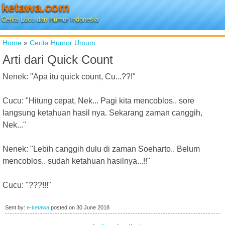
ketawa.com
Cerita Lucu dan Humor Indonesia
Home
»
Cerita Humor Umum
Arti dari Quick Count
Nenek: "Apa itu quick count, Cu...??!"
Cucu: "Hitung cepat, Nek... Pagi kita mencoblos.. sore
langsung ketahuan hasil nya. Sekarang zaman canggih,
Nek..."
Nenek: "Lebih canggih dulu di zaman Soeharto.. Belum
mencoblos.. sudah ketahuan hasilnya...!!"
Cucu: "???!!!"
Sent by:
e-ketawa
posted on
30 June 2018