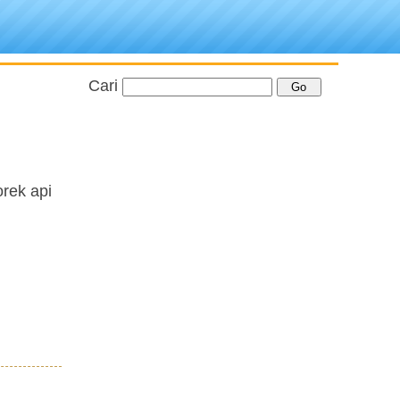
Cari
orek api