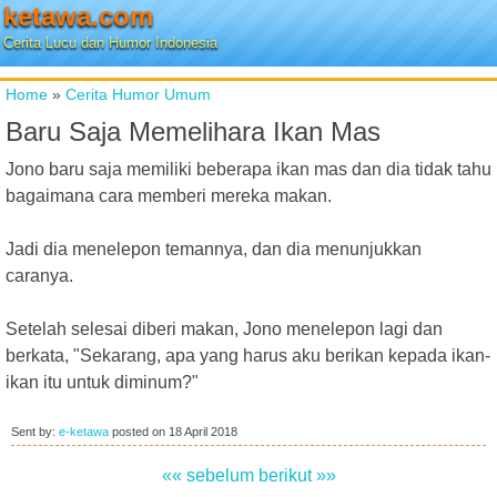
ketawa.com
Cerita Lucu dan Humor Indonesia
Home
»
Cerita Humor Umum
Baru Saja Memelihara Ikan Mas
Jono baru saja memiliki beberapa ikan mas dan dia tidak tahu
bagaimana cara memberi mereka makan.
Jadi dia menelepon temannya, dan dia menunjukkan
caranya.
Setelah selesai diberi makan, Jono menelepon lagi dan
berkata, "Sekarang, apa yang harus aku berikan kepada ikan-
ikan itu untuk diminum?"
Sent by:
e-ketawa
posted on
18 April 2018
«« sebelum
berikut »»