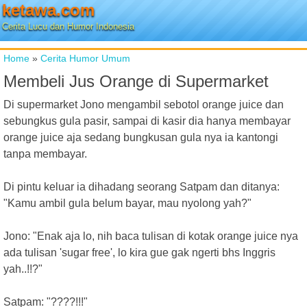
ketawa.com
Cerita Lucu dan Humor Indonesia
Home
»
Cerita Humor Umum
Membeli Jus Orange di Supermarket
Di supermarket Jono mengambil sebotol orange juice dan
sebungkus gula pasir, sampai di kasir dia hanya membayar
orange juice aja sedang bungkusan gula nya ia kantongi
tanpa membayar.
Di pintu keluar ia dihadang seorang Satpam dan ditanya:
"Kamu ambil gula belum bayar, mau nyolong yah?"
Jono: "Enak aja lo, nih baca tulisan di kotak orange juice nya
ada tulisan 'sugar free', lo kira gue gak ngerti bhs Inggris
yah..!!?"
Satpam: "????!!!"