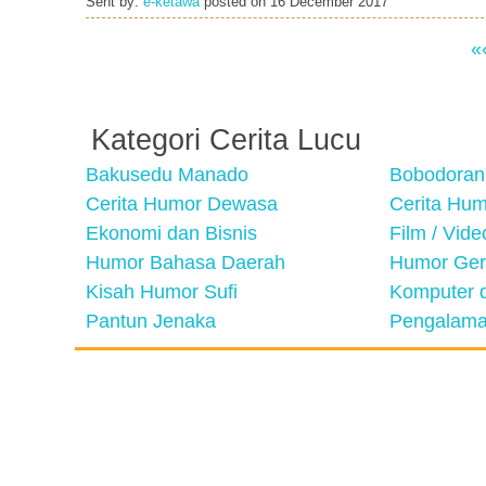
Sent by:
e-ketawa
posted on
16 December 2017
«
Kategori Cerita Lucu
Bakusedu Manado
Bobodoran
Cerita Humor Dewasa
Cerita Hu
Ekonomi dan Bisnis
Film / Vid
Humor Bahasa Daerah
Humor Ger
Kisah Humor Sufi
Komputer d
Pantun Jenaka
Pengalama