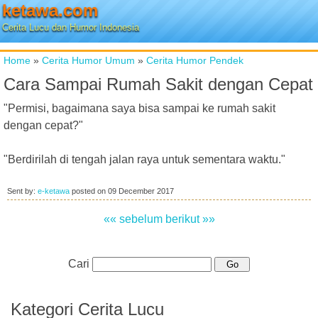
ketawa.com
Cerita Lucu dan Humor Indonesia
Home
»
Cerita Humor Umum
»
Cerita Humor Pendek
Cara Sampai Rumah Sakit dengan Cepat
"Permisi, bagaimana saya bisa sampai ke rumah sakit
dengan cepat?"
"Berdirilah di tengah jalan raya untuk sementara waktu."
Sent by:
e-ketawa
posted on
09 December 2017
«« sebelum
berikut »»
Cari
Kategori Cerita Lucu