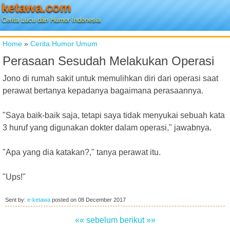
ketawa.com
Cerita Lucu dan Humor Indonesia
Home
»
Cerita Humor Umum
Perasaan Sesudah Melakukan Operasi
Jono di rumah sakit untuk memulihkan diri dari operasi saat
perawat bertanya kepadanya bagaimana perasaannya.
"Saya baik-baik saja, tetapi saya tidak menyukai sebuah kata
3 huruf yang digunakan dokter dalam operasi," jawabnya.
"Apa yang dia katakan?," tanya perawat itu.
"Ups!"
Sent by:
e-ketawa
posted on
08 December 2017
«« sebelum
berikut »»