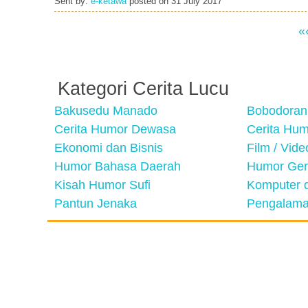
Sent by:
e-ketawa
posted on
31 July 2017
«
Kategori Cerita Lucu
Bakusedu Manado
Bobodoran
Cerita Humor Dewasa
Cerita Hu
Ekonomi dan Bisnis
Film / Vid
Humor Bahasa Daerah
Humor Ger
Kisah Humor Sufi
Komputer d
Pantun Jenaka
Pengalama