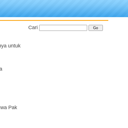
Cari
nya untuk
a
hwa Pak