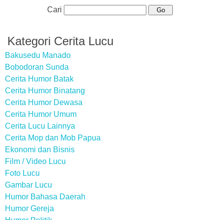
Cari
Kategori Cerita Lucu
Bakusedu Manado
Bobodoran Sunda
Cerita Humor Batak
Cerita Humor Binatang
Cerita Humor Dewasa
Cerita Humor Umum
Cerita Lucu Lainnya
Cerita Mop dan Mob Papua
Ekonomi dan Bisnis
Film / Video Lucu
Foto Lucu
Gambar Lucu
Humor Bahasa Daerah
Humor Gereja