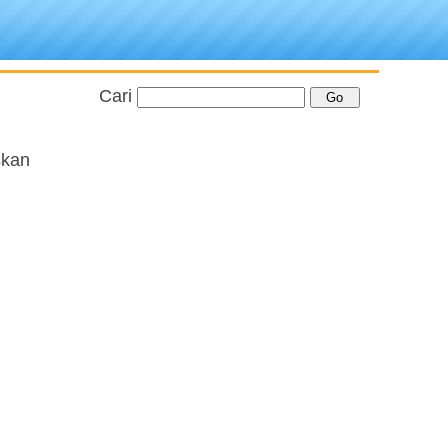
Cari
skan