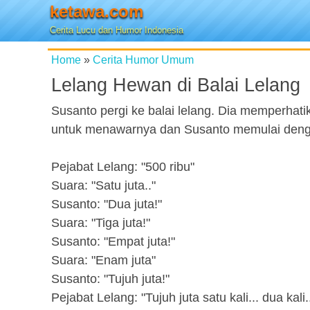
ketawa.com
Cerita Lucu dan Humor Indonesia
Home
»
Cerita Humor Umum
Lelang Hewan di Balai Lelang
Susanto pergi ke balai lelang. Dia memperha
untuk menawarnya dan Susanto memulai denga
Pejabat Lelang: "500 ribu"
Suara: "Satu juta.."
Susanto: "Dua juta!"
Suara: "Tiga juta!"
Susanto: "Empat juta!"
Suara: "Enam juta"
Susanto: "Tujuh juta!"
Pejabat Lelang: "Tujuh juta satu kali... dua kali.