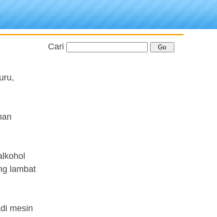
Cari
uru,
han
alkohol
ing lambat
adi mesin