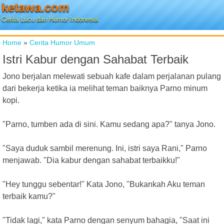
ketawa.com
Cerita Lucu dan Humor Indonesia
Home
»
Cerita Humor Umum
Istri Kabur dengan Sahabat Terbaik
Jono berjalan melewati sebuah kafe dalam perjalanan pulang
dari bekerja ketika ia melihat teman baiknya Parno minum
kopi.
"Parno, tumben ada di sini. Kamu sedang apa?" tanya Jono.
"Saya duduk sambil merenung. Ini, istri saya Rani," Parno
menjawab. "Dia kabur dengan sahabat terbaikku!"
"Hey tunggu sebentar!" Kata Jono, "Bukankah Aku teman
terbaik kamu?"
"Tidak lagi," kata Parno dengan senyum bahagia, "Saat ini