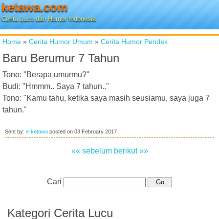
ketawa.com
Cerita Lucu dan Humor Indonesia
Home
»
Cerita Humor Umum
»
Cerita Humor Pendek
Baru Berumur 7 Tahun
Tono: "Berapa umurmu?"
Budi: "Hmmm.. Saya 7 tahun.."
Tono: "Kamu tahu, ketika saya masih seusiamu, saya juga 7
tahun."
Sent by:
e-ketawa
posted on
03 February 2017
«« sebelum
berikut »»
Cari
Kategori Cerita Lucu