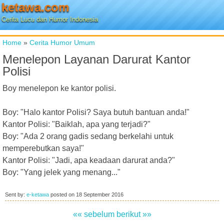
ketawa.com
Cerita Lucu dan Humor Indonesia
Home
»
Cerita Humor Umum
Menelepon Layanan Darurat Kantor
Polisi
Boy menelepon ke kantor polisi.
Boy: "Halo kantor Polisi? Saya butuh bantuan anda!"
Kantor Polisi: "Baiklah, apa yang terjadi?"
Boy: "Ada 2 orang gadis sedang berkelahi untuk
memperebutkan saya!"
Kantor Polisi: "Jadi, apa keadaan darurat anda?"
Boy: "Yang jelek yang menang..."
Sent by:
e-ketawa
posted on
18 September 2016
«« sebelum
berikut »»