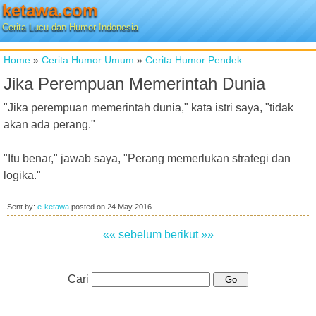
ketawa.com
Cerita Lucu dan Humor Indonesia
Home
»
Cerita Humor Umum
»
Cerita Humor Pendek
Jika Perempuan Memerintah Dunia
"Jika perempuan memerintah dunia," kata istri saya, "tidak
akan ada perang."
"Itu benar," jawab saya, "Perang memerlukan strategi dan
logika."
Sent by:
e-ketawa
posted on
24 May 2016
«« sebelum
berikut »»
Cari