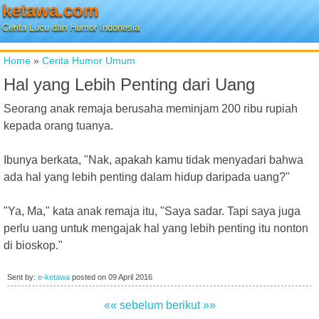
ketawa.com
Cerita Lucu dan Humor Indonesia
Home
»
Cerita Humor Umum
Hal yang Lebih Penting dari Uang
Seorang anak remaja berusaha meminjam 200 ribu rupiah
kepada orang tuanya.
Ibunya berkata, "Nak, apakah kamu tidak menyadari bahwa
ada hal yang lebih penting dalam hidup daripada uang?"
"Ya, Ma," kata anak remaja itu, "Saya sadar. Tapi saya juga
perlu uang untuk mengajak hal yang lebih penting itu nonton
di bioskop."
Sent by:
e-ketawa
posted on
09 April 2016
«« sebelum
berikut »»