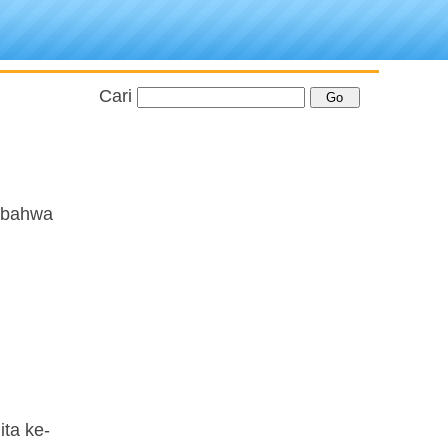
Cari
m bahwa
ita ke-