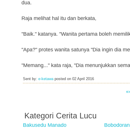
dua.
Raja melihat hal itu dan berkata,
"Baik." katanya. "Wanita pertama boleh memilik
"Apa?" protes wanita satunya "Dia ingin dia 
"Memang..." kata raja, "Dia menunjukkan seman
Sent by:
e-ketawa
posted on
02 April 2016
«
Kategori Cerita Lucu
Bakusedu Manado
Bobodoran