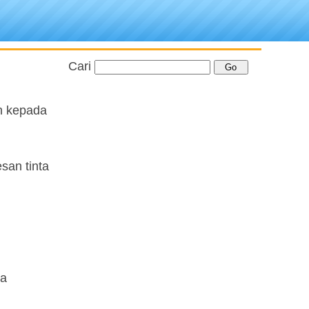
Cari
an kepada
san tinta
ua