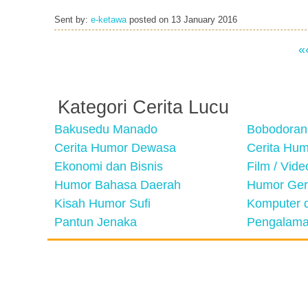
Sent by:
e-ketawa
posted on
13 January 2016
«
Kategori Cerita Lucu
Bakusedu Manado
Bobodoran
Cerita Humor Dewasa
Cerita Hu
Ekonomi dan Bisnis
Film / Vid
Humor Bahasa Daerah
Humor Ger
Kisah Humor Sufi
Komputer d
Pantun Jenaka
Pengalama