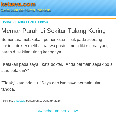
ketawa.com
Cerita Lucu dan Humor Indonesia
Home
»
Cerita Lucu Lainnya
Memar Parah di Sekitar Tulang Kering
Sementara melakukan pemeriksaan fisik pada seorang
pasien, dokter melihat bahwa pasien memiliki memar yang
parah di sekitar tulang keringnya.
"Katakan pada saya," kata dokter, "Anda bermain sepak bola
atau bela diri?"
"Tidak," kata pria itu. "Saya dan istri saya bermain ular
tangga."
Sent by:
e-ketawa
posted on
12 January 2016
«« sebelum
berikut »»