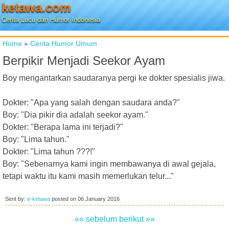
ketawa.com
Cerita Lucu dan Humor Indonesia
Home
»
Cerita Humor Umum
Berpikir Menjadi Seekor Ayam
Boy mengantarkan saudaranya pergi ke dokter spesialis jiwa.
Dokter: "Apa yang salah dengan saudara anda?"
Boy: "Dia pikir dia adalah seekor ayam."
Dokter: "Berapa lama ini terjadi?"
Boy: "Lima tahun."
Dokter: "Lima tahun ???!"
Boy: "Sebenarnya kami ingin membawanya di awal gejala,
tetapi waktu itu kami masih memerlukan telur..."
Sent by:
e-ketawa
posted on
06 January 2016
«« sebelum
berikut »»