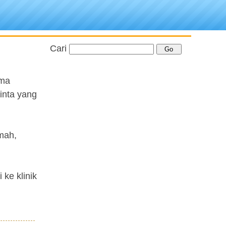
Cari
ama
inta yang
umah,
 ke klinik