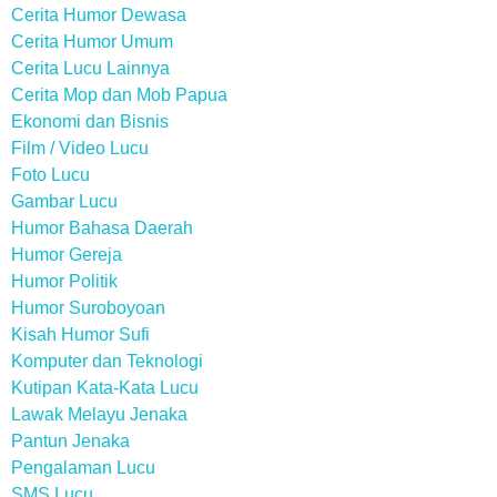
Cerita Humor Dewasa
Cerita Humor Umum
Cerita Lucu Lainnya
Cerita Mop dan Mob Papua
Ekonomi dan Bisnis
Film / Video Lucu
Foto Lucu
Gambar Lucu
Humor Bahasa Daerah
Humor Gereja
Humor Politik
Humor Suroboyoan
Kisah Humor Sufi
Komputer dan Teknologi
Kutipan Kata-Kata Lucu
Lawak Melayu Jenaka
Pantun Jenaka
Pengalaman Lucu
SMS Lucu