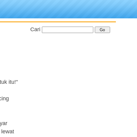
Cari
k itu!"
cing
yar
 lewat