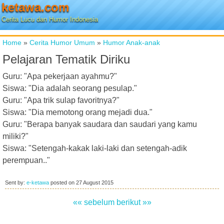
ketawa.com
Cerita Lucu dan Humor Indonesia
Home
»
Cerita Humor Umum
»
Humor Anak-anak
Pelajaran Tematik Diriku
Guru: "Apa pekerjaan ayahmu?"
Siswa: "Dia adalah seorang pesulap."
Guru: "Apa trik sulap favoritnya?"
Siswa: "Dia memotong orang mejadi dua."
Guru: "Berapa banyak saudara dan saudari yang kamu
miliki?"
Siswa: "Setengah-kakak laki-laki dan setengah-adik
perempuan.."
Sent by:
e-ketawa
posted on
27 August 2015
«« sebelum
berikut »»