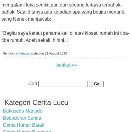
mengalami luka sedikit pun dan sedang tertawa terbahak-
bahak. Saat ditanya ada kejadian apa yang begitu menarik,
sang Nenek menjawab:
"Begitu saya kentut pertama kali di atas kloset, rumah ini tiba-
tiba runtuh. Aneh sekali, hihihi..."
Sent by:
e-ketawa
posted on
21 August 2015
berikut »»
Cari
Kategori Cerita Lucu
Bakusedu Manado
Bobodoran Sunda
Cerita Humor Batak