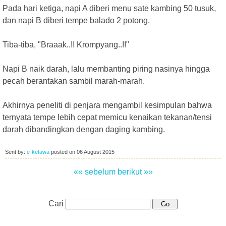
Pada hari ketiga, napi A diberi menu sate kambing 50 tusuk,
dan napi B diberi tempe balado 2 potong.
Tiba-tiba, "Braaak..!! Krompyang..!!"
Napi B naik darah, lalu membanting piring nasinya hingga
pecah berantakan sambil marah-marah.
Akhirnya peneliti di penjara mengambil kesimpulan bahwa
ternyata tempe lebih cepat memicu kenaikan tekanan/tensi
darah dibandingkan dengan daging kambing.
Sent by:
e-ketawa
posted on
06 August 2015
«« sebelum
berikut »»
Cari